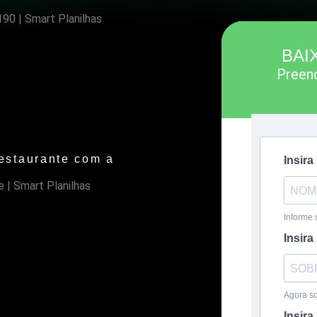
BAI
Preenc
estaurante com a
Insir
Informe 
Insir
Agora s
Insira