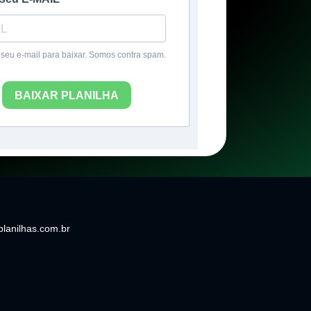
seu e-mail para baixar. Somos contra spam.
BAIXAR PLANILHA
anilhas.com.br