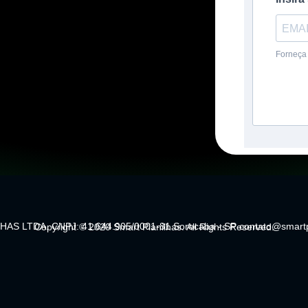
Forneça 
AS LTDA. CNPJ: 41.644.905/0001-81 Sorocaba - SP contato@smartpl
Copyright © 2020 Smart Planilhas. All Rights Reserved.