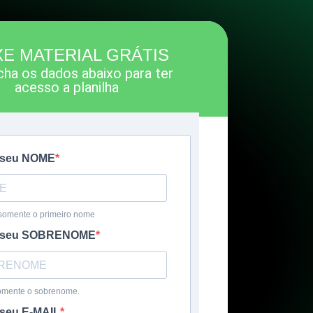
XE MATERIAL GRÁTIS
ha os dados abaixo para ter
acesso a planilha
a seu NOME
somente o primeiro nome
a seu SOBRENOME
omente o sobrenome.
 seu E-MAIL