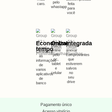
pelo
caro.
feita
whastapp
para
você
Economiza
Online
Integrada
Utilize
Permite
tempo
online
anexar
Centraliza
pelo
comprovantes
as
pc,
que
informações
tablet
estiverem
de
e
salvos
varios
celular
no
aplicativos
seu
de
drive
banco
Pagamento único
Acesso vitalício