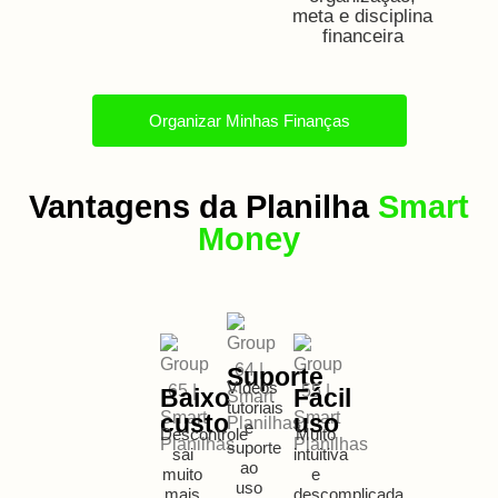
meta e disciplina
financeira
Organizar Minhas Finanças
Vantagens da Planilha
Smart
Money
Suporte
Vídeos
Baixo
Fácil
tutoriais
custo
uso
e
Descontrole
Muito
suporte
sai
intuitiva
ao
muito
e
uso
mais
descomplicada