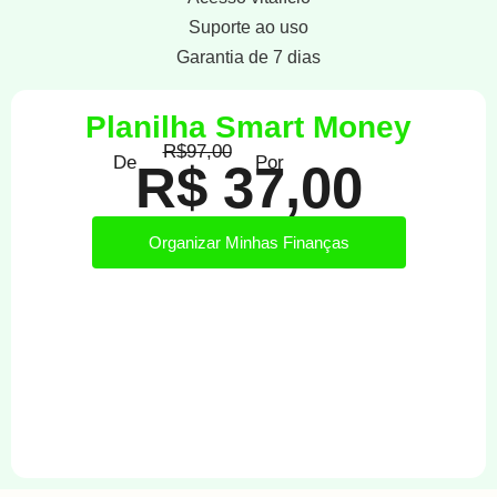
Suporte ao uso
Garantia de 7 dias
Planilha Smart Money
R$97,00
De
Por
R$ 37,00
Organizar Minhas Finanças